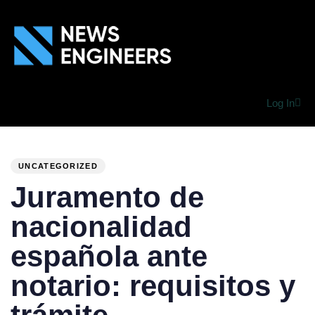
Log In
PUBLISHED
Author
Published
IN:
on:
UNCATEGORIZED
Juramento de
nacionalidad
española ante
notario: requisitos y