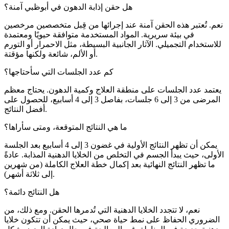
هل حقن إذابة الدهون في أبوظبي آمنة؟
نعم. تُعتبر هذه الحقن آمنة عند إجرائها من قِبل متخصصين مرخصين
في بيئة سريرية. المواد المستخدمة متوافقة حيويًا ومعتمدة
للاستخدام التجميلي. الآثار الجانبية البسيطة، مثل الاحمرار أو التورم
أو الألم، شائعة ولكنها مؤقتة.
كم عدد الجلسات التي سأحتاجها؟
يعتمد عدد الجلسات على منطقة العلاج وكمية الدهون. يحتاج معظم
المرضى من 3 إلى 6 جلسات، بفاصل 3 إلى 4 أسابيع، للحصول على
أفضل النتائج.
ما هي النتائج المتوقعة، ومتى سأراها؟
يمكن أن تظهر النتائج الأولية في غضون 3 إلى 4 أسابيع بعد الجلسة
الأولى، حيث يبدأ الجسم في التخلص من الخلايا الدهنية المذابة. عادةً
ما تظهر النتائج النهائية بعد إكمال خطة العلاج الكاملة (من شهرين
إلى ثلاثة أشهر).
هل النتائج دائمة؟
نعم، لا تتجدد الخلايا الدهنية التي تُدمرها الحقن. ومع ذلك، من
الضروري الحفاظ على نمط حياة صحي، حيث يمكن أن تتكون خلايا