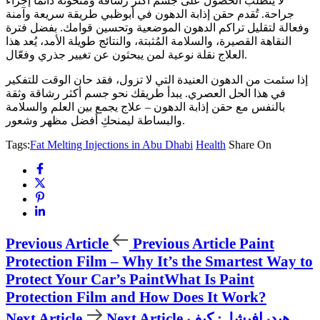
لا يتطلب الحصول على جسم أكثر رشاقة ومنحوتة دائمًا إجراء
جراحة. تُقدم حقن إذابة الدهون في أبوظبي طريقة سريعة وآمنة
وفعالة لتقليل تراكم الدهون الموضعية وتحسين قوامك. بفضل فترة
النقاهة القصيرة، والسلامة المُثبتة، والنتائج طويلة الأمد، يُعد هذا
العلاج نقلة نوعية لمن يبحثون عن تغيير جذري وفعّال.
إذا سئمت من الدهون العنيدة التي لا تزول، فقد حان الوقت للتفكير
في هذا الحل العصري. يبدأ طريقك نحو جسم أكثر رشاقة وثقة
بالنفس مع حقن إذابة الدهون – علاج يجمع بين العلم والسلامة
والبساطة ليمنحكِ أفضل مظهر وشعور.
Tags:
Fat Melting Injections in Abu Dhabi
Health
Share On
Previous Article
Previous Article
Paint
Protection Film – Why It’s the Smartest Way to
Protect Your Car’s PaintWhat Is Paint
Protection Film and How Does It Work?
هيدرافيشل: كيف
Next Article
Next Article