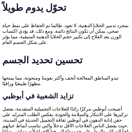
تحوّل يدوم طويلاً
بمجرد تدمير الخلايا الدهنية، لا تعود. طالما تم الحفاظ على نمط حياة
صحي، يمكن أن تكون النتائج دائمة. ومع ذلك، قد يؤدي اكتساب
الوزن بعد العلاج إلى تكبير حجم الخلايا الدهنية المتبقية، مما يؤثر
على شكل الجسم العام.
تحسين تحديد الجسم
تبدو المناطق المعالجة أنحف وأكثر نعومةً ومنحوتة، مما يمنحها
مظهرًا طبيعيًا وراقيًا.
تزايد الشعبية في أبوظبي
أصبحت أبوظبي مركزًا رائدًا للعلاجات التجميلية المتقدمة، بفضل
تركيزها على الابتكار والسلامة والجودة. يعكس الطلب المتزايد على
حقن إذابة الدهون في أبوظبي ثقافة التجميل الحديثة في المدينة،
حيث يفضل الناس العلاجات الأقل تدخلاً والتي تناسب أنماط حياتهم.
يلجأ السكان والزوار على حد سواء إلى هذا الإجراء لأنه يتماشى تمامًا