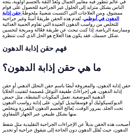
في عالم تتطور فيه معايير الجمال وتُعدّ الثقة بالجسم أولوية، يتجه
الناس بشكل متزايد إلى الحلول غير الجراحية للحصول على قوام
ممشوق. ومن العلاجات التي اكتسبت شعبيةً ملحوظةً
حقن إذابة
الدهون في أبوظبي
. تُقدم هذه الحقن طريقةً آمنةً وغير جراحية
للتخلص من رواسب الدهون العنيدة التي تقاوم الحمية الغذائية
وممارسة الرياضة. إذا كنت تبحث عن طريقة فعّالة ومريحة لتحسين
شكل جسمك، فقد يكون هذا العلاج هو الحل الذي كنت تنتظره.
فهم حقن إذابة الدهون
ما هي حقن إذابة الدهون؟
حقن إذابة الدهون، والمعروفة أيضًا باسم حقن التحلل الدهني أو حقن
إذابة الدهون، هي إجراءاتٌ طفيفة التوغل مُصممة لتفتيت الخلايا
الدهنية الموضعية. تعمل المكونات النشطة، مثل حمض
الديوكسيكوليك أو فوسفاتيديل كولين، على إذابة رواسب الدهون
تحت الجلد. بمرور الوقت، يُعالج الجسم الدهون المُفرزة ويتخلص
منها بشكل طبيعي عبر الجهاز اللمفاوي.
أصبحت هذه الحقن بديلاً عن الإجراءات الجراحية التقليدية مثل شفط
الدهون، حيث تُقلل الدهون دون الحاجة إلى شقوق جراحية أو تخدير