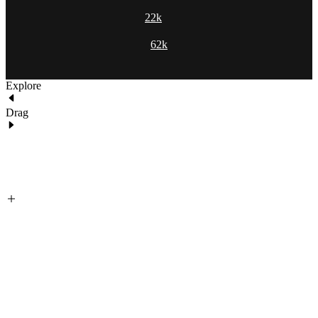
22k
62k
Explore
Drag